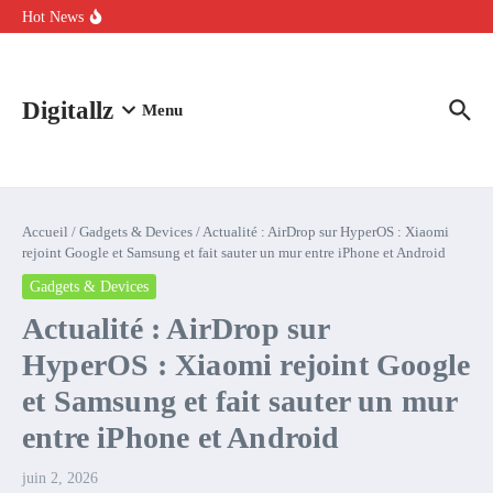
Aller au contenu
intelligence artificielle : voici ce qui va changer
Hot News
Comment l’IA simplifie la data de caisse pour la transformer en
levier de rentabilité ?
100 experts en cybersécurité protestent contre la suspension de
Claude Fable 5 et Mythos 5
Digitallz
Menu
Accueil
/
Gadgets & Devices
/
Actualité : AirDrop sur HyperOS : Xiaomi
rejoint Google et Samsung et fait sauter un mur entre iPhone et Android
Gadgets & Devices
Actualité : AirDrop sur
HyperOS : Xiaomi rejoint Google
et Samsung et fait sauter un mur
entre iPhone et Android
juin 2, 2026