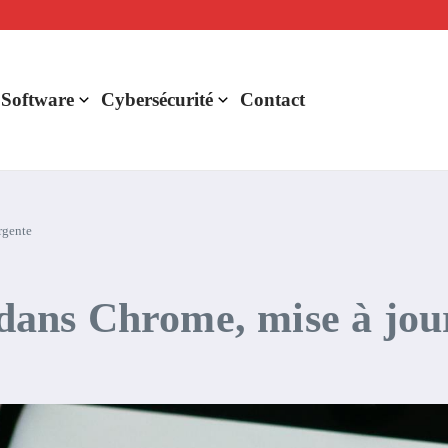
lligence artificielle : voici ce qui va changer
r de rentabilité ?
aude Fable 5 et Mythos 5
 Software
Cybersécurité
Contact
rgente
s dans Chrome, mise à jou