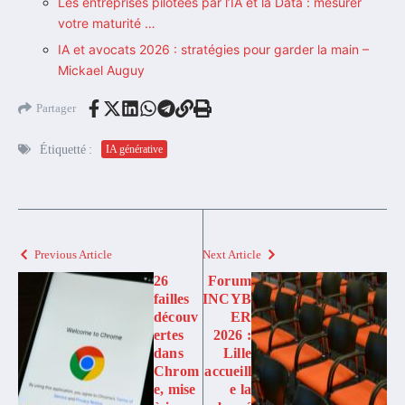
Les entreprises pilotées par l’IA et la Data : mesurer
votre maturité …
IA et avocats 2026 : stratégies pour garder la main –
Mickael Auguy
Partager
Étiquetté :
IA générative
Previous Article
Next Article
26
Forum
failles
INCYB
découv
ER
ertes
2026 :
dans
Lille
Chrom
accueill
e, mise
e la