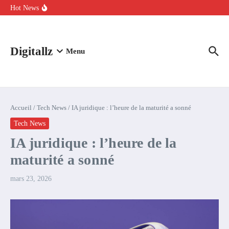
Aller au contenu
intelligence artificielle : voici ce qui va changer
Hot News
Comment l’IA simplifie la data de caisse pour la transformer en
levier de rentabilité ?
100 experts en cybersécurité protestent contre la suspension de
Claude Fable 5 et Mythos 5
Digitallz
Menu
Accueil
/
Tech News
/
IA juridique : l’heure de la maturité a sonné
Tech News
IA juridique : l’heure de la
maturité a sonné
mars 23, 2026