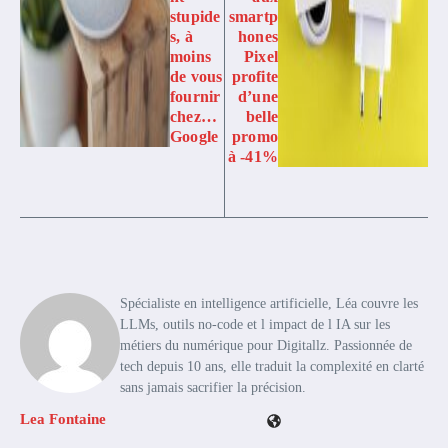
stupide
smartp
s, à
hones
moins
Pixel
de vous
profite
fournir
d’une
chez…
belle
Google
promo
à -41%
Spécialiste en intelligence artificielle, Léa couvre les
LLMs, outils no-code et l impact de l IA sur les
métiers du numérique pour Digitallz. Passionnée de
tech depuis 10 ans, elle traduit la complexité en clarté
sans jamais sacrifier la précision.
Lea Fontaine