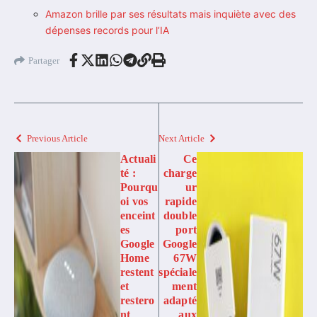
Amazon brille par ses résultats mais inquiète avec des
dépenses records pour l’IA
Partager
Previous Article
Next Article
Actuali
Ce
té :
charge
Pourqu
ur
oi vos
rapide
enceint
double
es
port
Google
Google
Home
67W
restent
spéciale
et
ment
restero
adapté
nt
aux