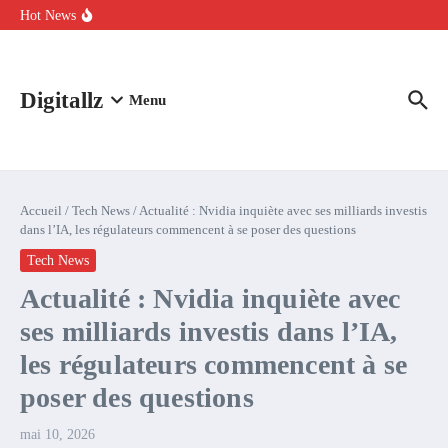
Aller au contenu
intelligence artificielle : voici ce qui va changer
Hot News
Comment l’IA simplifie la data de caisse pour la transformer en
levier de rentabilité ?
100 experts en cybersécurité protestent contre la suspension de
Claude Fable 5 et Mythos 5
Digitallz
Menu
Accueil
/
Tech News
/
Actualité : Nvidia inquiète avec ses milliards investis
dans l’IA, les régulateurs commencent à se poser des questions
Tech News
Actualité : Nvidia inquiète avec
ses milliards investis dans l’IA,
les régulateurs commencent à se
poser des questions
mai 10, 2026