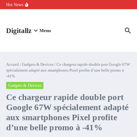
Aller au contenu
intelligence artificielle : voici ce qui va changer
Hot News
Comment l’IA simplifie la data de caisse pour la transformer en
levier de rentabilité ?
100 experts en cybersécurité protestent contre la suspension de
Claude Fable 5 et Mythos 5
Digitallz
Menu
Accueil
/
Gadgets & Devices
/
Ce chargeur rapide double port Google 67W
spécialement adapté aux smartphones Pixel profite d’une belle promo à
-41%
Gadgets & Devices
Ce chargeur rapide double port
Google 67W spécialement adapté
aux smartphones Pixel profite
d’une belle promo à -41%