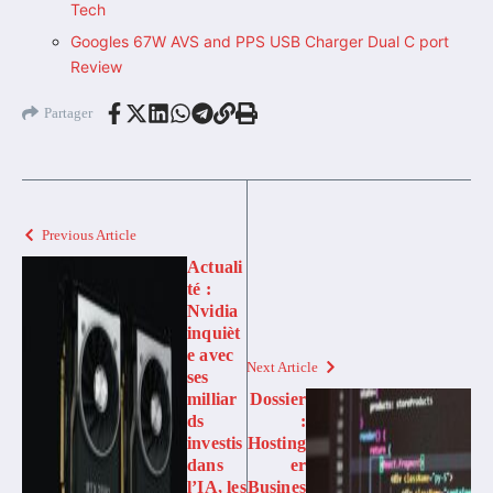
Tech
Googles 67W AVS and PPS USB Charger Dual C port
Review
Partager
Previous Article
Actuali
té :
Nvidia
inquièt
e avec
Next Article
ses
milliar
Dossier
ds
:
investis
Hosting
dans
er
l’IA, les
Busines