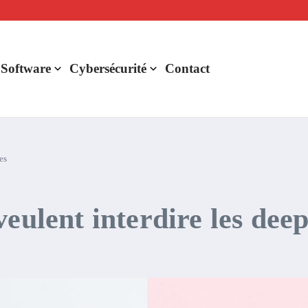
lligence artificielle : voici ce qui va changer
r de rentabilité ?
aude Fable 5 et Mythos 5
 Software
Cybersécurité
Contact
es
eulent interdire les dee