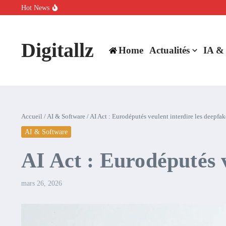
Aller au contenu
Hot News
SpaceX rachète Cursor à 60 milliards de dollars pour booster son inte
Comment l’IA simplifie la data de caisse pour la transformer en levie
100 experts en cybersécurité protestent contre la suspension de Cl
Digitallz
Home
Actualités
IA &
Accueil
/
AI & Software
/
AI Act : Eurodéputés veulent interdire les deepfak
AI & Software
AI Act : Eurodéputés v
mars 26, 2026