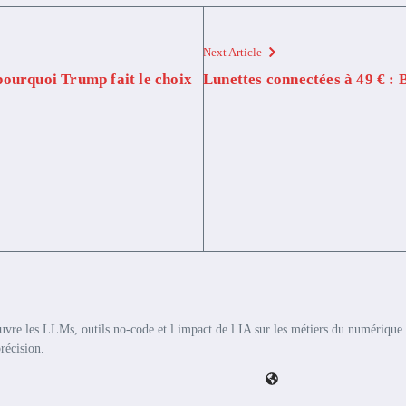
Next Article
pourquoi Trump fait le choix
Lunettes connectées à 49 € : 
couvre les LLMs, outils no-code et l impact de l IA sur les métiers du numérique 
précision.