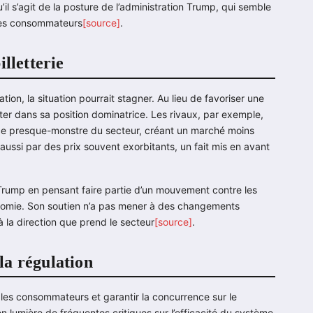
’il s’agit de la posture de l’administration Trump, qui semble
t des consommateurs
[source]
.
lletterie
ion, la situation pourrait stagner. Au lieu de favoriser une
er dans sa position dominatrice. Les rivaux, par exemple,
à ce presque-monstre du secteur, créant un marché moins
aussi par des prix souvent exorbitants, un fait mis en avant
 Trump en pensant faire partie d’un mouvement contre les
chotomie. Son soutien n’a pas mener à des changements
 à la direction que prend le secteur
[source]
.
 la régulation
les consommateurs et garantir la concurrence sur le
n lumière de fréquentes critiques sur l’efficacité du système