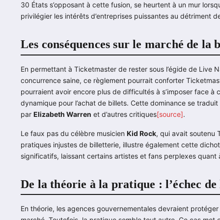
30 États s’opposant à cette fusion, se heurtent à un mur lorsqu
privilégier les intérêts d’entreprises puissantes au détrimen
Les conséquences sur le marché de la bi
En permettant à Ticketmaster de rester sous l’égide de Live Nat
concurrence saine, ce règlement pourrait conforter Ticketmast
pourraient avoir encore plus de difficultés à s’imposer face 
dynamique pour l’achat de billets. Cette dominance se traduit 
par
Elizabeth Warren
et d’autres critiques
[source]
.
Le faux pas du célèbre musicien
Kid Rock
, qui avait soutenu
pratiques injustes de billetterie, illustre également cette di
significatifs, laissant certains artistes et fans perplexes quant
De la théorie à la pratique : l’échec de
En théorie, les agences gouvernementales devraient protéger 
marché. Toutefois, la pratique semble tout autre. Ce cas met e