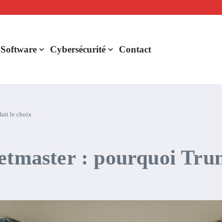
lligence artificielle : voici ce qui va changer
r de rentabilité ?
aude Fable 5 et Mythos 5
 Software
Cybersécurité
Contact
ait le choix
etmaster : pourquoi Trum