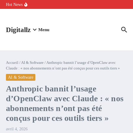
Aller au contenu
intelligence artificielle : voici ce qui va changer
Hot News
Comment l’IA simplifie la data de caisse pour la transformer en
levier de rentabilité ?
100 experts en cybersécurité protestent contre la suspension de
Claude Fable 5 et Mythos 5
Digitallz
Menu
Accueil
/
AI & Software
/
Anthropic bannit l’usage d’OpenClaw avec
Claude : « nos abonnements n’ont pas été conçus pour ces outils tiers »
AI & Software
Anthropic bannit l’usage
d’OpenClaw avec Claude : « nos
abonnements n’ont pas été
conçus pour ces outils tiers »
avril 4, 2026