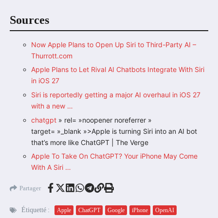
Sources
Now Apple Plans to Open Up Siri to Third-Party AI –
Thurrott.com
Apple Plans to Let Rival AI Chatbots Integrate With Siri
in iOS 27
Siri is reportedly getting a major AI overhaul in iOS 27
with a new …
chatgpt
» rel= »noopener noreferrer »
target= »_blank »>Apple is turning Siri into an AI bot
that’s more like ChatGPT | The Verge
Apple To Take On ChatGPT? Your iPhone May Come
With A Siri …
Partager
Étiquetté :
Apple
ChatGPT
Google
iPhone
OpenAI