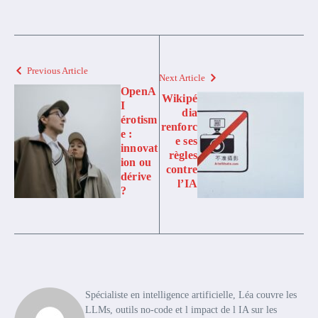
Previous Article
Next Article
OpenA
Wikipé
I
dia
érotism
renforc
e :
e ses
innovat
règles
ion ou
contre
dérive
l’IA
?
Spécialiste en intelligence artificielle, Léa couvre les
LLMs, outils no-code et l impact de l IA sur les