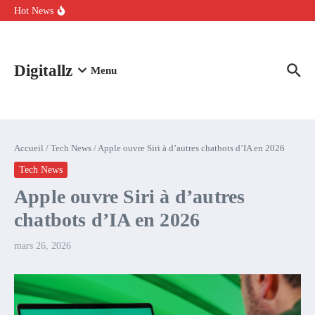
Aller au contenu
intelligence artificielle : voici ce qui va changer
Hot News
Comment l’IA simplifie la data de caisse pour la transformer en
levier de rentabilité ?
100 experts en cybersécurité protestent contre la suspension de
Claude Fable 5 et Mythos 5
Digitallz
Menu
Accueil
/
Tech News
/
Apple ouvre Siri à d’autres chatbots d’IA en 2026
Tech News
Apple ouvre Siri à d’autres
chatbots d’IA en 2026
mars 26, 2026