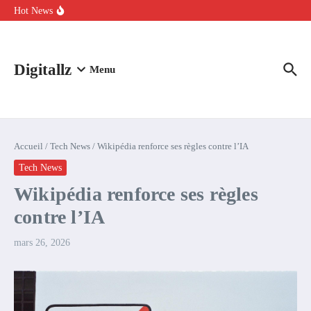
Aller au contenu
intelligence artificielle : voici ce qui va changer
Hot News
Comment l’IA simplifie la data de caisse pour la transformer en
levier de rentabilité ?
100 experts en cybersécurité protestent contre la suspension de
Claude Fable 5 et Mythos 5
Digitallz
Menu
Accueil
/
Tech News
/
Wikipédia renforce ses règles contre l’IA
Tech News
Wikipédia renforce ses règles
contre l’IA
mars 26, 2026