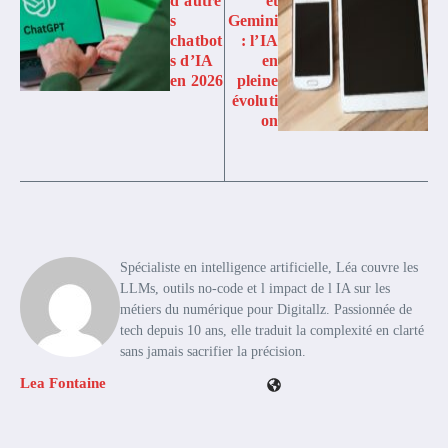
d’autre
et
s
Gemini
chatbot
: l’IA
s d’IA
en
en 2026
pleine
évoluti
on
Spécialiste en intelligence artificielle, Léa couvre les
LLMs, outils no-code et l impact de l IA sur les
métiers du numérique pour Digitallz. Passionnée de
tech depuis 10 ans, elle traduit la complexité en clarté
sans jamais sacrifier la précision.
Lea Fontaine