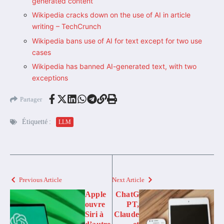
generated content
Wikipedia cracks down on the use of AI in article
writing – TechCrunch
Wikipedia bans use of AI for text except for two use
cases
Wikipedia has banned AI-generated text, with two
exceptions
Partager
Étiquetté :
LLM
Previous Article
Next Article
Apple
ChatG
ouvre
PT,
Siri à
Claude