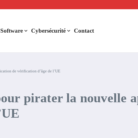
lligence artificielle : voici ce qui va changer
r de rentabilité ?
aude Fable 5 et Mythos 5
 Software
Cybersécurité
Contact
lication de vérification d’âge de l’UE
pour pirater la nouvelle 
l’UE