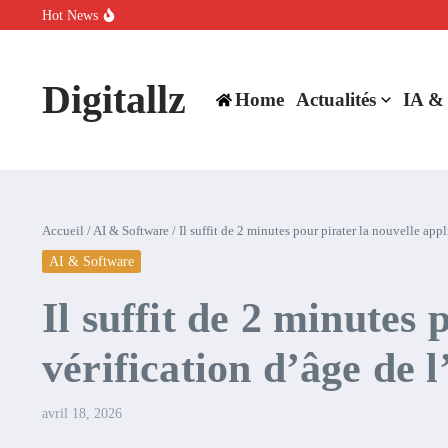
Aller au contenu
Hot News
SpaceX rachète Cursor à 60 milliards de dollars pour booster son inte
Comment l’IA simplifie la data de caisse pour la transformer en levie
100 experts en cybersécurité protestent contre la suspension de Cl
Digitallz
Home
Actualités
IA &
Accueil
/
AI & Software
/
Il suffit de 2 minutes pour pirater la nouvelle app
AI & Software
Il suffit de 2 minutes 
vérification d’âge de 
avril 18, 2026