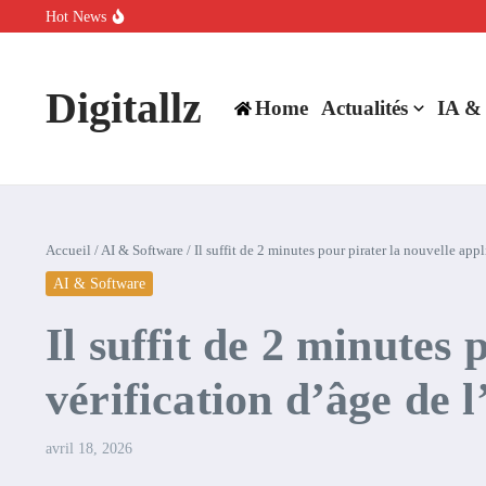
Aller au contenu
Hot News
SpaceX rachète Cursor à 60 milliards de dollars pour booster son inte
Comment l’IA simplifie la data de caisse pour la transformer en levie
100 experts en cybersécurité protestent contre la suspension de Cl
Digitallz
Home
Actualités
IA &
Accueil
/
AI & Software
/
Il suffit de 2 minutes pour pirater la nouvelle app
AI & Software
Il suffit de 2 minutes 
vérification d’âge de 
avril 18, 2026