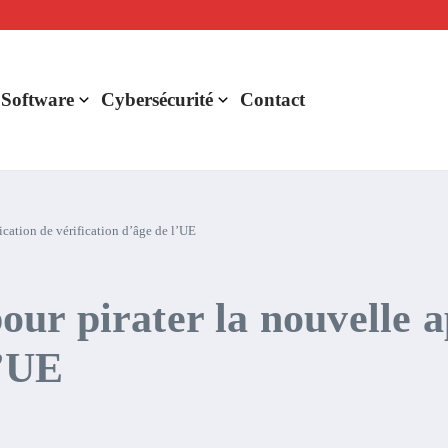
lligence artificielle : voici ce qui va changer
r de rentabilité ?
aude Fable 5 et Mythos 5
 Software
Cybersécurité
Contact
lication de vérification d’âge de l’UE
pour pirater la nouvelle 
l’UE