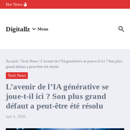
Aller au contenu
intelligence artificielle : voici ce qui va changer
Hot News
Comment l’IA simplifie la data de caisse pour la transformer en
levier de rentabilité ?
100 experts en cybersécurité protestent contre la suspension de
Claude Fable 5 et Mythos 5
Digitallz
Menu
Accueil
/
Tech News
/
L’avenir de l’IA générative se joue-t-il ici ? Son plus
grand défaut a peut-être été résolu
Tech News
L’avenir de l’IA générative se
joue-t-il ici ? Son plus grand
défaut a peut-être été résolu
mai 6, 2026