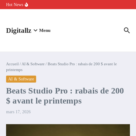
Aller au contenu
intelligence artificielle : voici ce qui va changer
Hot News
Comment l’IA simplifie la data de caisse pour la transformer en
levier de rentabilité ?
100 experts en cybersécurité protestent contre la suspension de
Claude Fable 5 et Mythos 5
Digitallz
Menu
Accueil
/
AI & Software
/
Beats Studio Pro : rabais de 200 $ avant le
printemps
AI & Software
Beats Studio Pro : rabais de 200
$ avant le printemps
mars 17, 2026