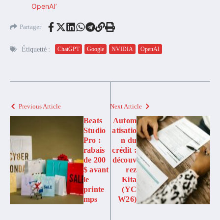
OpenAI’
Partager
Étiquetté :
ChatGPT
Google
NVIDIA
OpenAI
Previous Article
Next Article
Beats
Autom
Studio
atisatio
Pro :
n du
rabais
crédit :
de 200
découv
$ avant
rez
le
Kita
printe
(YC
mps
W26)