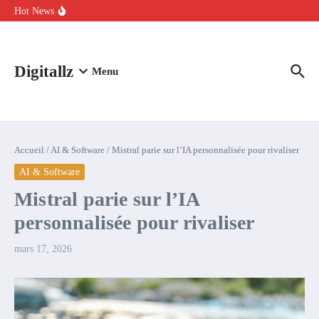
Aller au contenu
intelligence artificielle : voici ce qui va changer
Hot News
Comment l’IA simplifie la data de caisse pour la transformer en
levier de rentabilité ?
100 experts en cybersécurité protestent contre la suspension de
Claude Fable 5 et Mythos 5
Digitallz
Menu
Accueil
/
AI & Software
/
Mistral parie sur l’IA personnalisée pour rivaliser
AI & Software
Mistral parie sur l’IA
personnalisée pour rivaliser
mars 17, 2026