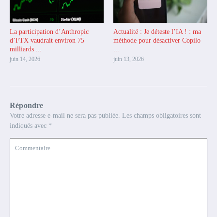
La participation d’Anthropic
Actualité : Je déteste l’IA ! : ma
d’FTX vaudrait environ 75
méthode pour désactiver Copilo
milliards ...
...
juin 14, 2026
juin 13, 2026
Répondre
Votre adresse e-mail ne sera pas publiée.
Les champs obligatoires sont
indiqués avec
*