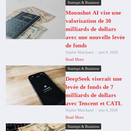
Startups & Business
Moonshot AI vise une
valorisation de 30
milliards de dollars
avec une nouvelle levée
de fonds
Sophie Marchand
juin 8, 2026
Read More
Startups & Business
DeepSeek viserait une
levée de fonds de 7
milliards de dollars
avec Tencent et CATL
Sophie Marchand
juin 4, 2026
Read More
Startups & Business