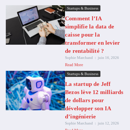
Startups & Business
Comment l’IA
simplifie la data de
caisse pour la
transformer en levier
de rentabilité ?
Sophie Marchand
juin 16, 2026
Read More
Startups & Business
La startup de Jeff
Bezos lève 12 milliards
de dollars pour
développer son IA
d’ingénierie
Sophie Marchand
juin 12, 2026