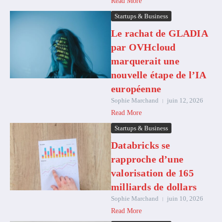
Read More
Startups & Business
Le rachat de GLADIA
par OVHcloud
marquerait une
nouvelle étape de l’IA
européenne
Sophie Marchand
juin 12, 2026
Read More
Startups & Business
Databricks se
rapproche d’une
valorisation de 165
milliards de dollars
Sophie Marchand
juin 10, 2026
Read More