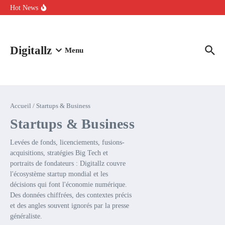
Aller au contenu
intelligence artificielle : voici ce qui va changer
Hot News
Comment l’IA simplifie la data de caisse pour la transformer en
levier de rentabilité ?
100 experts en cybersécurité protestent contre la suspension de
Claude Fable 5 et Mythos 5
Digitallz
Menu
Accueil
/
Startups & Business
Startups & Business
Levées de fonds, licenciements, fusions-
acquisitions, stratégies Big Tech et
portraits de fondateurs : Digitallz couvre
l'écosystème startup mondial et les
décisions qui font l'économie numérique.
Des données chiffrées, des contextes précis
et des angles souvent ignorés par la presse
généraliste.