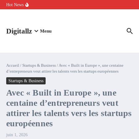
Aller au contenu
intelligence artificielle : voici ce qui va changer
Hot News
Comment l’IA simplifie la data de caisse pour la transformer en
levier de rentabilité ?
100 experts en cybersécurité protestent contre la suspension de
Claude Fable 5 et Mythos 5
Digitallz
Menu
Accueil
/
Startups & Business
/
Avec « Built in Europe », une centaine
d’entrepreneurs veut attirer les talents vers les startups européennes
Startups & Business
Avec « Built in Europe », une
centaine d’entrepreneurs veut
attirer les talents vers les startups
européennes
juin 1, 2026