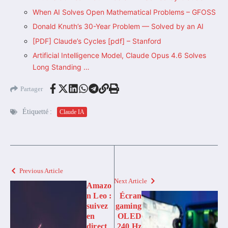
When AI Solves Open Mathematical Problems – GFOSS
Donald Knuth’s 30-Year Problem — Solved by an AI
[PDF] Claude’s Cycles [pdf] – Stanford
Artificial Intelligence Model, Claude Opus 4.6 Solves
Long Standing …
Partager
Étiquetté :
Claude IA
Previous Article
Next Article
Amazo
n Leo :
Écran
suivez
gaming
en
OLED
direct
240 Hz