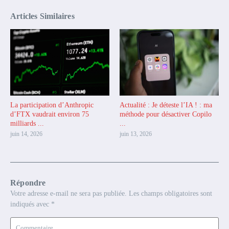
Articles Similaires
La participation d’Anthropic
Actualité : Je déteste l’IA ! : ma
d’FTX vaudrait environ 75
méthode pour désactiver Copilo
milliards ...
...
juin 14, 2026
juin 13, 2026
Répondre
Votre adresse e-mail ne sera pas publiée.
Les champs obligatoires sont
indiqués avec
*