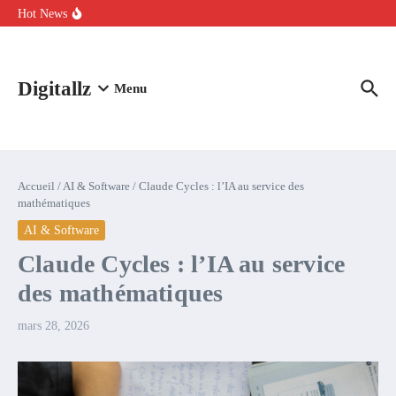
Aller au contenu
intelligence artificielle : voici ce qui va changer
Hot News
Comment l’IA simplifie la data de caisse pour la transformer en
levier de rentabilité ?
100 experts en cybersécurité protestent contre la suspension de
Claude Fable 5 et Mythos 5
Digitallz
Menu
Accueil
/
AI & Software
/
Claude Cycles : l’IA au service des
mathématiques
AI & Software
Claude Cycles : l’IA au service
des mathématiques
mars 28, 2026