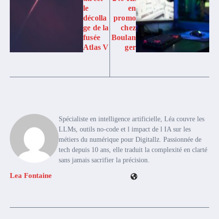
le
en
décolla
promo
ge de la
chez
fusée
Boulan
Atlas V
ger
Spécialiste en intelligence artificielle, Léa couvre les
LLMs, outils no-code et l impact de l IA sur les
métiers du numérique pour Digitallz. Passionnée de
tech depuis 10 ans, elle traduit la complexité en clarté
sans jamais sacrifier la précision.
Lea Fontaine