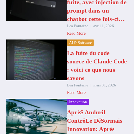
fuite, avec injection de
prompt dans un
chatbot cette fois-ci…
Lea Fontaine
avril 1, 2026
Read More
AI & Software
La fuite du code
source de Claude Code
: voici ce que nous
savons
Lea Fontaine
mars 31, 2026
Read More
Innovation
AprèS Anduril
ContrôLe DéSormais
Innovation: Après