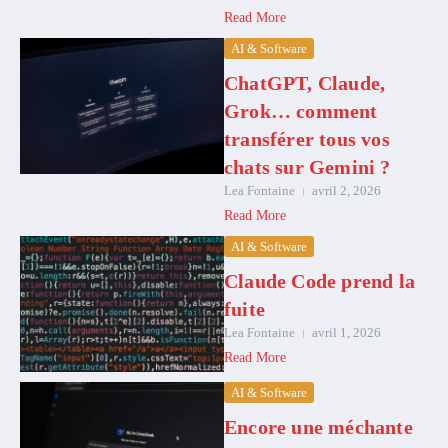
Read More
AI & Software
ChatGPT, Claude,
Grok… comment
transférer tous vos
chats sur Gemini ?
Lea Fontaine
avril 2, 2026
Read More
AI & Software
Claude Code prend la
fuite
Lea Fontaine
avril 1, 2026
Read More
AI & Software
Encore une méchante