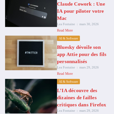
Claude Cowork : Une
IA pour piloter votre
Mac
Lea Fontaine
mars 30, 2026
Read More
AI & Software
Bluesky dévoile son
app Attie pour des fils
personnalisés
Lea Fontaine
mars 29, 2026
Read More
AI & Software
L’IA découvre des
dizaines de failles
critiques dans Firefox
Lea Fontaine
mars 29, 2026