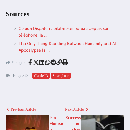
Sources
Claude Dispatch : piloter son bureau depuis son
téléphone, la …
The Only Thing Standing Between Humanity and AI
Apocalypse Is …
Partager
Étiquetté :
Claude IA
Smartphone
Previous Article
Next Article
Fin
Success
Horizo
ion
n
chez