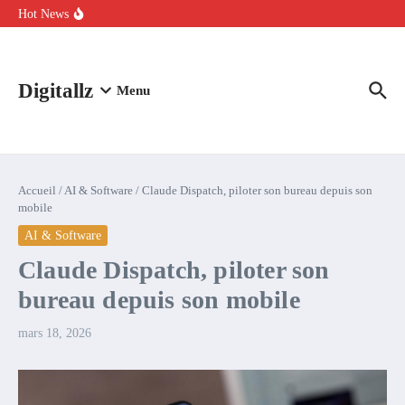
Aller au contenu
intelligence artificielle : voici ce qui va changer
Hot News
Comment l’IA simplifie la data de caisse pour la transformer en
levier de rentabilité ?
100 experts en cybersécurité protestent contre la suspension de
Claude Fable 5 et Mythos 5
Digitallz
Menu
Accueil
/
AI & Software
/
Claude Dispatch, piloter son bureau depuis son
mobile
AI & Software
Claude Dispatch, piloter son
bureau depuis son mobile
mars 18, 2026