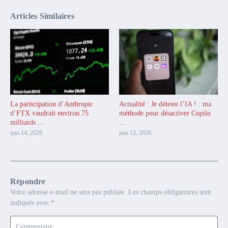
Articles Similaires
La participation d’Anthropic
Actualité : Je déteste l’IA ! : ma
d’FTX vaudrait environ 75
méthode pour désactiver Copilo
milliards ...
...
juin 14, 2026
juin 13, 2026
Répondre
Votre adresse e-mail ne sera pas publiée.
Les champs obligatoires sont
indiqués avec
*