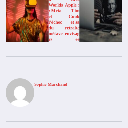
Worlds
Apple :
: Meta
Tim
et
Cook
l’échec
et sa
du
retraite
métave
envisag
rs
ée
Sophie Marchand