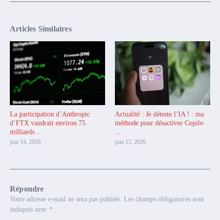
Articles Similaires
La participation d’Anthropic
Actualité : Je déteste l’IA ! : ma
d’FTX vaudrait environ 75
méthode pour désactiver Copilo
milliards ...
...
juin 14, 2026
juin 13, 2026
Répondre
Votre adresse e-mail ne sera pas publiée.
Les champs obligatoires sont
indiqués avec
*