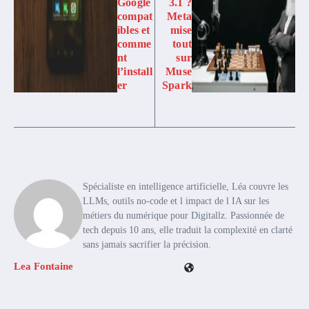
Google
3.1 ?
compat
Meta
ibles et
mise
comme
tout
nt
sur
l’install
Muse
er
Spark
Spécialiste en intelligence artificielle, Léa couvre les
LLMs, outils no-code et l impact de l IA sur les
métiers du numérique pour Digitallz. Passionnée de
tech depuis 10 ans, elle traduit la complexité en clarté
sans jamais sacrifier la précision.
Lea Fontaine