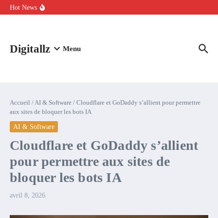
Aller au contenu
intelligence artificielle : voici ce qui va changer
Hot News
Comment l’IA simplifie la data de caisse pour la transformer en
levier de rentabilité ?
100 experts en cybersécurité protestent contre la suspension de
Claude Fable 5 et Mythos 5
Digitallz
Menu
Accueil
/
AI & Software
/
Cloudflare et GoDaddy s’allient pour permettre
aux sites de bloquer les bots IA
AI & Software
Cloudflare et GoDaddy s’allient
pour permettre aux sites de
bloquer les bots IA
avril 8, 2026