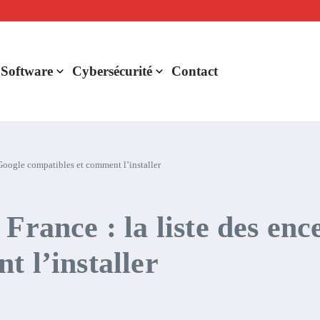
lligence artificielle : voici ce qui va changer
r de rentabilité ?
aude Fable 5 et Mythos 5
 Software
Cybersécurité
Contact
 Google compatibles et comment l’installer
France : la liste des enc
t l’installer