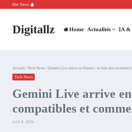
Aller au contenu
Hot News
SpaceX rachète Cursor à 60 milliards de dollars pour booster son inte
Comment l’IA simplifie la data de caisse pour la transformer en levie
100 experts en cybersécurité protestent contre la suspension de Cl
Digitallz
Home
Actualités
IA &
Accueil
/
Tech News
/
Gemini Live arrive en France : la liste des enceintes
Tech News
Gemini Live arrive en 
compatibles et commen
avril 8, 2026