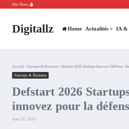
Aller au contenu
Hot News
SpaceX rachète Cursor à 60 milliards de dollars pour booster son inte
Comment l’IA simplifie la data de caisse pour la transformer en levie
100 experts en cybersécurité protestent contre la suspension de Cl
Digitallz
Home
Actualités
IA &
Accueil
/
Startups & Business
/
Defstart 2026 Startups Innovez DéFense: Def
Startups & Business
Defstart 2026 Startup
innovez pour la défens
mars 31, 2026