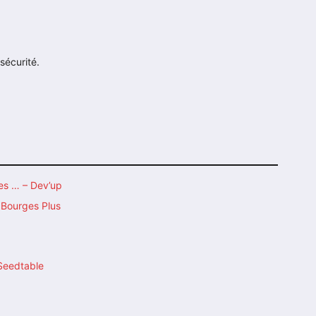
sécurité.
es … – Dev’up
Bourges Plus
 Seedtable