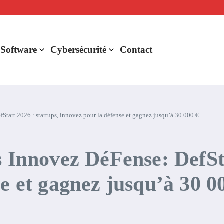
lligence artificielle : voici ce qui va changer
r de rentabilité ?
aude Fable 5 et Mythos 5
 Software
Cybersécurité
Contact
Start 2026 : startups, innovez pour la défense et gagnez jusqu’à 30 000 €
s Innovez DéFense: DefSta
e et gagnez jusqu’à 30 0