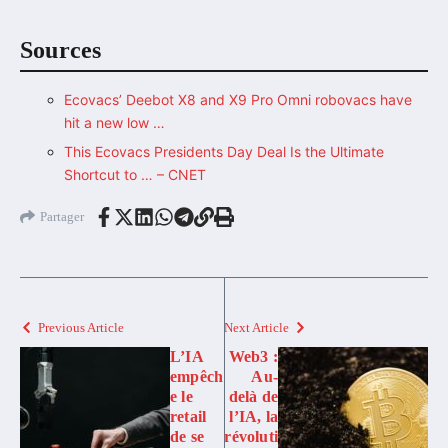
Sources
Ecovacs’ Deebot X8 and X9 Pro Omni robovacs have
hit a new low …
This Ecovacs Presidents Day Deal Is the Ultimate
Shortcut to … – CNET
Partager
Previous Article
Next Article
L’IA
Web3 :
empêch
Au-
e le
delà de
retail
l’IA, la
de se
révoluti