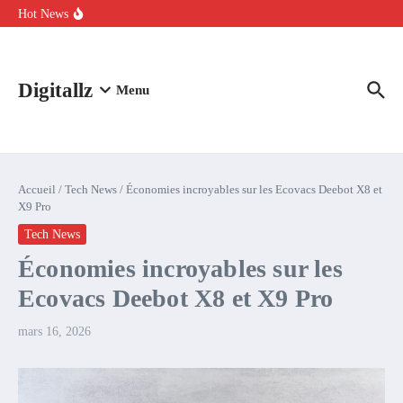
Aller au contenu
intelligence artificielle : voici ce qui va changer
Hot News
Comment l’IA simplifie la data de caisse pour la transformer en
levier de rentabilité ?
100 experts en cybersécurité protestent contre la suspension de
Claude Fable 5 et Mythos 5
Digitallz
Menu
Accueil
/
Tech News
/
Économies incroyables sur les Ecovacs Deebot X8 et
X9 Pro
Tech News
Économies incroyables sur les
Ecovacs Deebot X8 et X9 Pro
mars 16, 2026