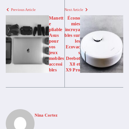
Previous Article
Next Article
Manett
Écono
e
mies
pliable
incroya
Asus
bles sur
pour
les
vos
Ecovac
jeux
s
mobiles
Deebot
accessi
X8 et
bles
X9 Pro
Nina Cortez