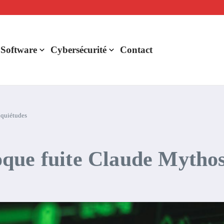
lligence artificielle : voici ce qui va changer
r de rentabilité ?
aude Fable 5 et Mythos 5
 Software
Cybersécurité
Contact
nquiétudes
que fuite Claude Mythos