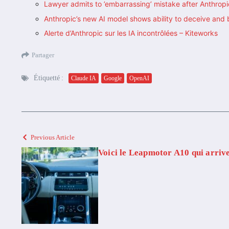
Lawyer admits to ’embarrassing’ mistake after Anthrop
Anthropic’s new AI model shows ability to deceive and 
Alerte d’Anthropic sur les IA incontrôlées – Kiteworks
Partager
Étiquetté :
Claude IA
Google
OpenAI
Previous Article
Voici le Leapmotor A10 qui arriv