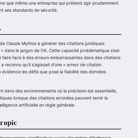
igne que même une entreprise qui prétend agir prudemment
t ses standards de sécurité.
A
 de Claude Mythos à générer des citations juridiques
 dans le jargon de l’IA. Cette capacité problématique s’est
faire face à des erreurs embarrassantes dans des citations
 reconnu qu’il s’agissait d’une « erreur de citation
n évidence les défis que pose la fiabilité des données
t dans des environnements où la précision est essentielle,
itiques lorsque des citations erronées peuvent ternir la
ligence artificielle en règle générale.
hropic
épercussions significatives sur la réputation d’Anthropic