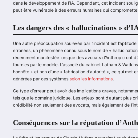
dans le développement de l’IA. Cependant, cet incident soul
peut être vulnérable à des erreurs humaines qui comprometten
Les dangers des « hallucinations » d’I
Une autre préoccupation soulevée par l’incident est l’aptitude
erronées, un phénomène connu sous le nom de « hallucination »
récemment manifestée lorsque des avocats d’Anthropic ont dû 
fournies par le modèle. L’associé du cabinet Latham & Watkins a
honnête » et non d’une « fabrication d’autorité », ce qui met e
générées par ces systèmes
selon les informations
.
Ce type d’erreur peut avoir des implications graves, notammen
tels que le domaine juridique. Les enjeux sont d’autant plus cr
crédibilité non seulement des avocats, mais également de l’intel
Conséquences sur la réputation d’Ant
La fuite et les erreurs de Claude Mythos pourraient avoir des r