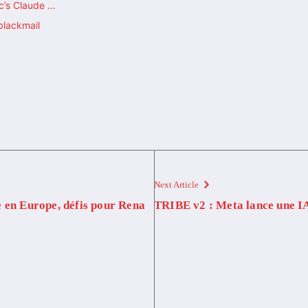
ic’s Claude …
blackmail
Next Article
e en Europe, défis pour Rena
TRIBE v2 : Meta lance une IA