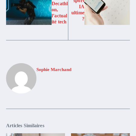
sport
Decathl
IA
on,
ultime
l’actual
?
ité tech
Sophie Marchand
Articles Similaires