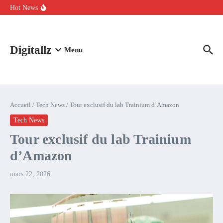
Aller au contenu
intelligence artificielle : voici ce qui va changer
Hot News
Comment l’IA simplifie la data de caisse pour la transformer en
levier de rentabilité ?
100 experts en cybersécurité protestent contre la suspension de
Claude Fable 5 et Mythos 5
Digitallz
Menu
Accueil
/
Tech News
/
Tour exclusif du lab Trainium d’Amazon
Tech News
Tour exclusif du lab Trainium
d’Amazon
mars 22, 2026