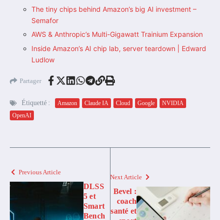
The tiny chips behind Amazon’s big AI investment –
Semafor
AWS & Anthropic’s Multi-Gigawatt Trainium Expansion
Inside Amazon’s AI chip lab, server teardown | Edward
Ludlow
Partager
Étiquetté :
Amazon
Claude IA
Cloud
Google
NVIDIA
OpenAI
Previous Article
Next Article
DLSS
Bevel :
5 et
coach
Smart
santé et
Bench