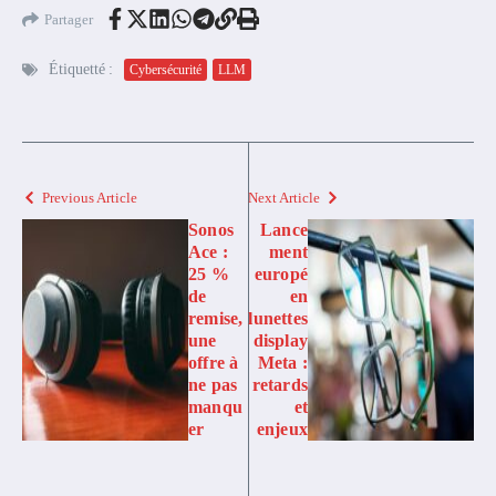
Partager
Étiquetté :
Cybersécurité
LLM
Previous Article
Next Article
Sonos
Lance
Ace :
ment
25 %
europé
de
en
remise,
lunettes
une
display
offre à
Meta :
ne pas
retards
manqu
et
er
enjeux