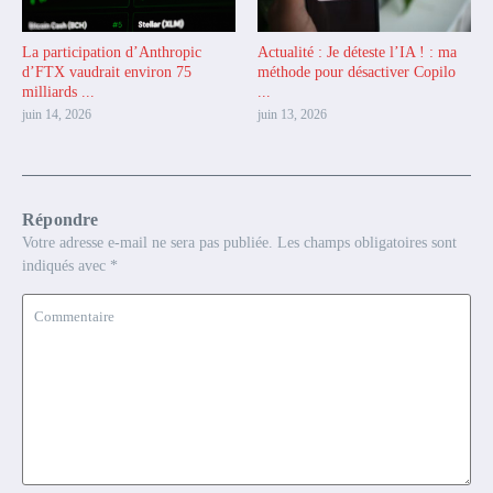
La participation d’Anthropic
Actualité : Je déteste l’IA ! : ma
d’FTX vaudrait environ 75
méthode pour désactiver Copilo
milliards ...
...
juin 14, 2026
juin 13, 2026
Répondre
Votre adresse e-mail ne sera pas publiée.
Les champs obligatoires sont
indiqués avec
*