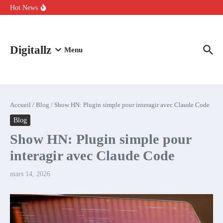
Aller au contenu
intelligence artificielle : voici ce qui va changer
Hot News
Comment l’IA simplifie la data de caisse pour la transformer en
levier de rentabilité ?
100 experts en cybersécurité protestent contre la suspension de
Claude Fable 5 et Mythos 5
Digitallz
Menu
Accueil
/
Blog
/
Show HN: Plugin simple pour interagir avec Claude Code
Blog
Show HN: Plugin simple pour
interagir avec Claude Code
mars 14, 2026