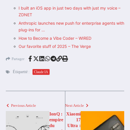
I built an iOS app in just two days with just my voice –
ZDNET
Anthropic launches new push for enterprise agents with
plug-ins for …
How to Become a Vibe Coder – WIRED
Our favorite stuff of 2025 – The Verge
Partager
Étiquetté :
Claude IA
Previous Article
Next Article
IonQ :
Xiaomi
empire
17
du
Ultra :