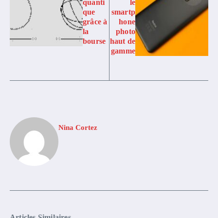
quanti
le
que
smartp
grâce à
hone
la
photo
bourse
haut de
gamme
Nina Cortez
Articles Similaires