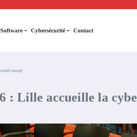
lligence artificielle : voici ce qui va changer
r de rentabilité ?
aude Fable 5 et Mythos 5
 Software
Cybersécurité
Contact
curité europé
Lille accueille la cybe