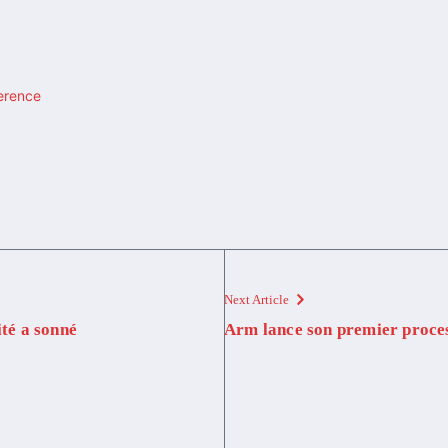
erence
Next Article
ité a sonné
Arm lance son premier proce