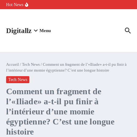
Aller au contenu
intelligence artificielle : voici ce qui va changer
Hot News
Comment l’IA simplifie la data de caisse pour la transformer en
levier de rentabilité ?
100 experts en cybersécurité protestent contre la suspension de
Claude Fable 5 et Mythos 5
Digitallz
Menu
Accueil
/
Tech News
/
Comment un fragment de l’«Iliade» a-t-il pu finir à
l’intérieur d’une momie égyptienne? C’est une longue histoire
Tech News
Comment un fragment de
l’«Iliade» a-t-il pu finir à
l’intérieur d’une momie
égyptienne? C’est une longue
histoire