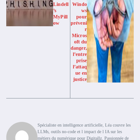
Lindell
Windo
’s
ws
MyPill
pour
ow
préveni
r
Micros
oft du
danger,
l’entre
prise
l’attaq
ue en
justice
Spécialiste en intelligence artificielle, Léa couvre les
LLMs, outils no-code et l impact de l IA sur les
métiers du numérique pour Digitallz. Passionnée de