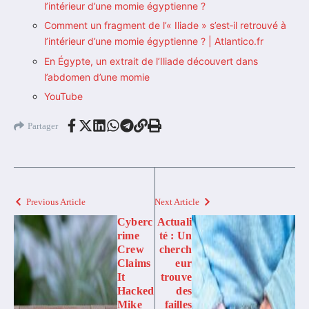
l’intérieur d’une momie égyptienne ?
Comment un fragment de l’« Iliade » s’est‑il retrouvé à
l’intérieur d’une momie égyptienne ? | Atlantico.fr
En Égypte, un extrait de l’Iliade découvert dans
l’abdomen d’une momie
YouTube
Partager
Previous Article
Next Article
Cyberc
Actuali
rime
té : Un
Crew
cherch
Claims
eur
It
trouve
Hacked
des
Mike
failles