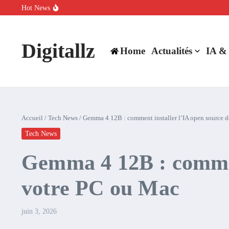
Aller au contenu
Hot News
SpaceX rachète Cursor à 60 milliards de dollars pour booster son inte
Comment l’IA simplifie la data de caisse pour la transformer en levie
100 experts en cybersécurité protestent contre la suspension de Cl
Digitallz
Home
Actualités
IA &
Accueil
/
Tech News
/
Gemma 4 12B : comment installer l’IA open source 
Tech News
Gemma 4 12B : comment
votre PC ou Mac
juin 3, 2026