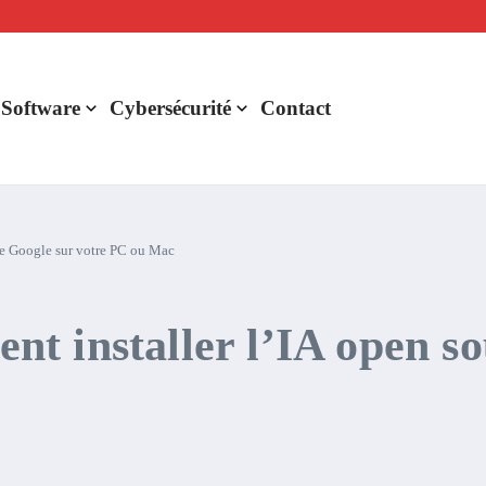
lligence artificielle : voici ce qui va changer
r de rentabilité ?
aude Fable 5 et Mythos 5
 Software
Cybersécurité
Contact
de Google sur votre PC ou Mac
 installer l’IA open so