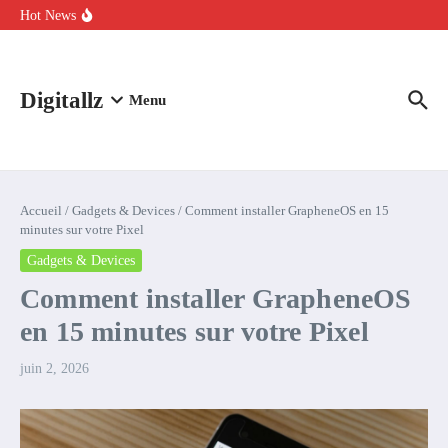
Aller au contenu
intelligence artificielle : voici ce qui va changer
Hot News
Comment l’IA simplifie la data de caisse pour la transformer en
levier de rentabilité ?
100 experts en cybersécurité protestent contre la suspension de
Claude Fable 5 et Mythos 5
Digitallz
Menu
Accueil
/
Gadgets & Devices
/
Comment installer GrapheneOS en 15
minutes sur votre Pixel
Gadgets & Devices
Comment installer GrapheneOS
en 15 minutes sur votre Pixel
juin 2, 2026