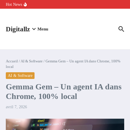
Aller au contenu
intelligence artificielle : voici ce qui va changer
Hot News
Comment l’IA simplifie la data de caisse pour la transformer en
levier de rentabilité ?
100 experts en cybersécurité protestent contre la suspension de
Claude Fable 5 et Mythos 5
Digitallz
Menu
Accueil
/
AI & Software
/
Gemma Gem – Un agent IA dans Chrome, 100%
local
AI & Software
Gemma Gem – Un agent IA dans
Chrome, 100% local
avril 7, 2026