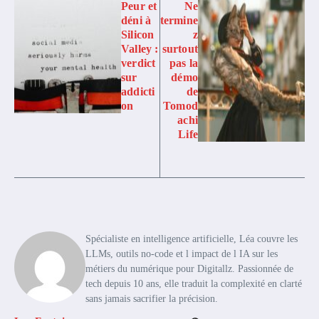
Peur et
Ne
déni à
termine
Silicon
z
Valley :
surtout
verdict
pas la
sur
démo
addicti
de
on
Tomod
achi
Life
Spécialiste en intelligence artificielle, Léa couvre les
LLMs, outils no-code et l impact de l IA sur les
métiers du numérique pour Digitallz. Passionnée de
tech depuis 10 ans, elle traduit la complexité en clarté
sans jamais sacrifier la précision.