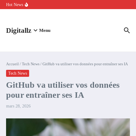
Aller au contenu
intelligence artificielle : voici ce qui va changer
Hot News
Comment l’IA simplifie la data de caisse pour la transformer en
levier de rentabilité ?
100 experts en cybersécurité protestent contre la suspension de
Claude Fable 5 et Mythos 5
Digitallz
Menu
Accueil
/
Tech News
/
GitHub va utiliser vos données pour entraîner ses IA
Tech News
GitHub va utiliser vos données
pour entraîner ses IA
mars 28, 2026