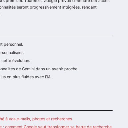
urs premium. Toutefois, Google prévoit d’étendre cet accès
ionnalités seront progressivement intégrées, rendant
.
t personnel.
rsonnalisées.
 cette évolution.
onnalités de Gemini dans un avenir proche.
us en plus fluides avec l’IA.
hé à vos e-mails, photos et recherches
me : comment Google veut transformer sa barre de recherche