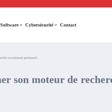
lligence artificielle : voici ce qui va changer
r de rentabilité ?
aude Fable 5 et Mythos 5
 Software
Cybersécurité
Contact
erche en assistant personnel
er son moteur de recherc