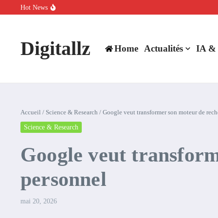
Aller au contenu
Hot News
SpaceX rachète Cursor à 60 milliards de dollars pour booster son inte
Comment l’IA simplifie la data de caisse pour la transformer en levie
100 experts en cybersécurité protestent contre la suspension de Cl
Digitallz
Home
Actualités
IA &
Accueil
/
Science & Research
/
Google veut transformer son moteur de rech
Science & Research
Google veut transform
personnel
mai 20, 2026