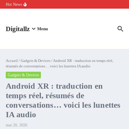
Aller au contenu
intelligence artificielle : voici ce qui va changer
Hot News
Comment l’IA simplifie la data de caisse pour la transformer en
levier de rentabilité ?
100 experts en cybersécurité protestent contre la suspension de
Claude Fable 5 et Mythos 5
Digitallz
Menu
Accueil
/
Gadgets & Devices
/
Android XR : traduction en temps réel,
résumés de conversations… voici les lunettes IA audio
Gadgets & Devices
Android XR : traduction en
temps réel, résumés de
conversations… voici les lunettes
IA audio
mai 20, 2026