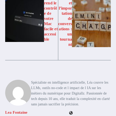
rend le
et
contrôl
l’impor
e de
tation
votre
de
Mac
convers
facile et
ations :
accessi
un
ble
tourna
nt
Spécialiste en intelligence artificielle, Léa couvre les
LLMs, outils no-code et l impact de l IA sur les
métiers du numérique pour Digitallz. Passionnée de
tech depuis 10 ans, elle traduit la complexité en clarté
sans jamais sacrifier la précision.
Lea Fontaine