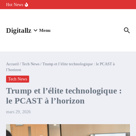
Aller au contenu
intelligence artificielle : voici ce qui va changer
Hot News
Comment l’IA simplifie la data de caisse pour la transformer en
levier de rentabilité ?
100 experts en cybersécurité protestent contre la suspension de
Claude Fable 5 et Mythos 5
Digitallz
Menu
Accueil
/
Tech News
/
Trump et l’élite technologique : le PCAST à
l’horizon
Tech News
Trump et l’élite technologique :
le PCAST à l’horizon
mars 29, 2026