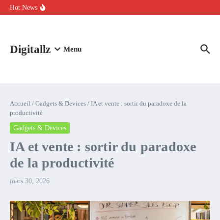
Aller au contenu
intelligence artificielle : voici ce qui va changer
Hot News
Comment l’IA simplifie la data de caisse pour la transformer en
levier de rentabilité ?
100 experts en cybersécurité protestent contre la suspension de
Claude Fable 5 et Mythos 5
Digitallz
Menu
Accueil
/
Gadgets & Devices
/
IA et vente : sortir du paradoxe de la
productivité
Gadgets & Devices
IA et vente : sortir du paradoxe
de la productivité
mars 30, 2026