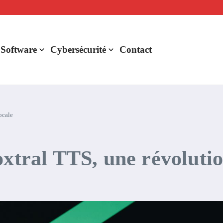
lligence artificielle : voici ce qui va changer
r de rentabilité ?
aude Fable 5 et Mythos 5
 Software
Cybersécurité
Contact
ocale
oxtral TTS, une révoluti