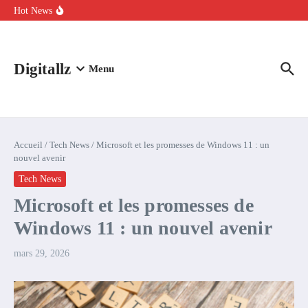
Aller au contenu
intelligence artificielle : voici ce qui va changer
Hot News
Comment l’IA simplifie la data de caisse pour la transformer en
levier de rentabilité ?
100 experts en cybersécurité protestent contre la suspension de
Claude Fable 5 et Mythos 5
Digitallz
Menu
Accueil
/
Tech News
/
Microsoft et les promesses de Windows 11 : un
nouvel avenir
Tech News
Microsoft et les promesses de
Windows 11 : un nouvel avenir
mars 29, 2026