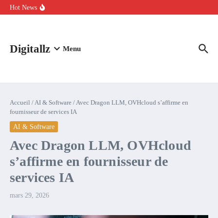
Aller au contenu
intelligence artificielle : voici ce qui va changer
Hot News
Comment l’IA simplifie la data de caisse pour la transformer en
levier de rentabilité ?
100 experts en cybersécurité protestent contre la suspension de
Claude Fable 5 et Mythos 5
Digitallz
Menu
Accueil
/
AI & Software
/
Avec Dragon LLM, OVHcloud s’affirme en
fournisseur de services IA
AI & Software
Avec Dragon LLM, OVHcloud
s’affirme en fournisseur de
services IA
mars 29, 2026