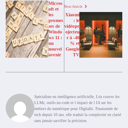
Micros
Next Article
oft et
les
Xiaomi
promes
: le
ses de
vidéopr
Windo
ojecteu
ws 11 :
r à -40
un
% et
nouvel
Google
avenir
TV
Spécialiste en intelligence artificielle, Léa couvre les
LLMs, outils no-code et l impact de l IA sur les
métiers du numérique pour Digitallz. Passionnée de
tech depuis 10 ans, elle traduit la complexité en clarté
sans jamais sacrifier la précision.