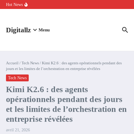
Aller au contenu
intelligence artificielle : voici ce qui va changer
Hot News
Comment l’IA simplifie la data de caisse pour la transformer en
levier de rentabilité ?
100 experts en cybersécurité protestent contre la suspension de
Claude Fable 5 et Mythos 5
Digitallz
Menu
Accueil
/
Tech News
/
Kimi K2.6 : des agents opérationnels pendant des
jours et les limites de l’orchestration en entreprise révélées
Tech News
Kimi K2.6 : des agents
opérationnels pendant des jours
et les limites de l’orchestration en
entreprise révélées
avril 21, 2026