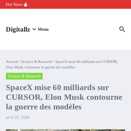
Aller au contenu
intelligence artificielle : voici ce qui va changer
Hot News
Comment l’IA simplifie la data de caisse pour la transformer en
levier de rentabilité ?
100 experts en cybersécurité protestent contre la suspension de
Claude Fable 5 et Mythos 5
Digitallz
Menu
Accueil
/
Science & Research
/
SpaceX mise 60 milliards sur CURSOR,
Elon Musk contourne la guerre des modèles
Science & Research
SpaceX mise 60 milliards sur
CURSOR, Elon Musk contourne
la guerre des modèles
avril 22, 2026