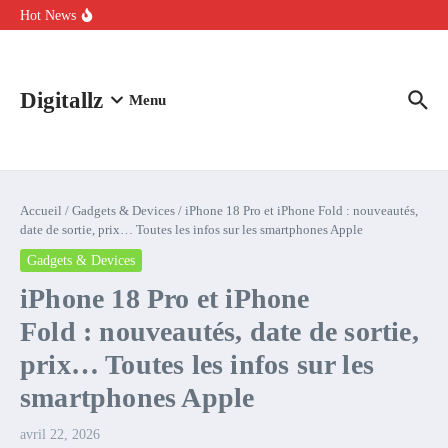
Aller au contenu
intelligence artificielle : voici ce qui va changer
Hot News
Comment l’IA simplifie la data de caisse pour la transformer en
levier de rentabilité ?
100 experts en cybersécurité protestent contre la suspension de
Claude Fable 5 et Mythos 5
Digitallz
Menu
Accueil
/
Gadgets & Devices
/
iPhone 18 Pro et iPhone Fold : nouveautés,
date de sortie, prix… Toutes les infos sur les smartphones Apple
Gadgets & Devices
iPhone 18 Pro et iPhone
Fold : nouveautés, date de sortie,
prix… Toutes les infos sur les
smartphones Apple
avril 22, 2026