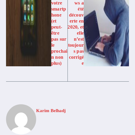
votre
ws a
smartp
été
hone
découv
(et
erte en
peut-
2020, et
être
elle
pas sur
n’est
le
toujour
prochai
s pas
n non
corrigé
plus)
e
Karim Belhadj