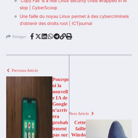
‘Copy Fail’ is a real Linux security crisis wrapped in AI
slop | CyberScoop
Une faille du noyau Linux permet à des cybercriminels
d’obtenir des droits root | ICTjournal
Partager
Previous Article
Pourqu
oi la
nouvell
e IA de
Google
n’arriv
Next Article
era
probab
Cette
lement
faille
pas sur
Windo