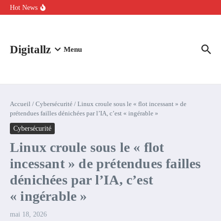
Aller au contenu
intelligence artificielle : voici ce qui va changer
Hot News
Comment l’IA simplifie la data de caisse pour la transformer en
levier de rentabilité ?
100 experts en cybersécurité protestent contre la suspension de
Claude Fable 5 et Mythos 5
Digitallz
Menu
Accueil
/
Cybersécurité
/
Linux croule sous le « flot incessant » de
prétendues failles dénichées par l’IA, c’est « ingérable »
Cybersécurité
Linux croule sous le « flot
incessant » de prétendues failles
dénichées par l’IA, c’est
« ingérable »
mai 18, 2026