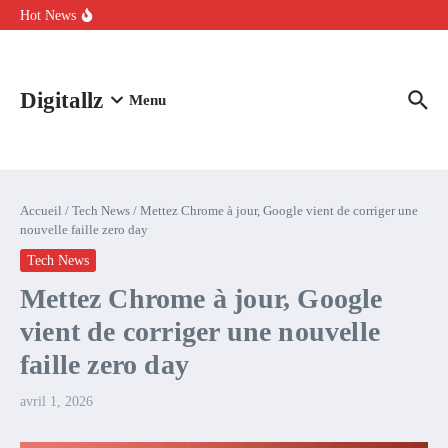
Aller au contenu
intelligence artificielle : voici ce qui va changer
Hot News
Comment l’IA simplifie la data de caisse pour la transformer en
levier de rentabilité ?
100 experts en cybersécurité protestent contre la suspension de
Claude Fable 5 et Mythos 5
Digitallz
Menu
Accueil
/
Tech News
/
Mettez Chrome à jour, Google vient de corriger une
nouvelle faille zero day
Tech News
Mettez Chrome à jour, Google
vient de corriger une nouvelle
faille zero day
avril 1, 2026