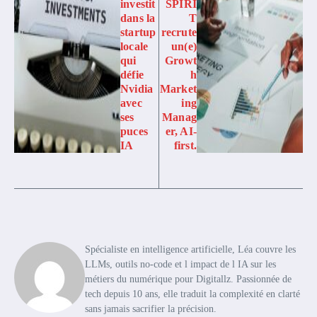
investit
SPIRI
dans la
T
startup
recrute
locale
un(e)
qui
Growt
défie
h
Nvidia
Market
avec
ing
ses
Manag
puces
er, AI-
IA
first.
Spécialiste en intelligence artificielle, Léa couvre les
LLMs, outils no-code et l impact de l IA sur les
métiers du numérique pour Digitallz. Passionnée de
tech depuis 10 ans, elle traduit la complexité en clarté
sans jamais sacrifier la précision.