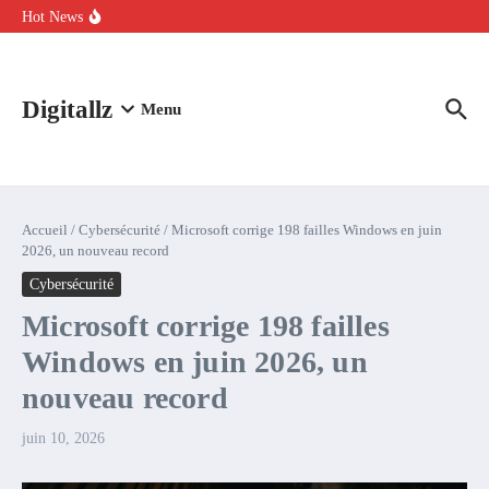
Aller au contenu
intelligence artificielle : voici ce qui va changer
Hot News
Comment l’IA simplifie la data de caisse pour la transformer en
levier de rentabilité ?
100 experts en cybersécurité protestent contre la suspension de
Claude Fable 5 et Mythos 5
Digitallz
Menu
Accueil
/
Cybersécurité
/
Microsoft corrige 198 failles Windows en juin
2026, un nouveau record
Cybersécurité
Microsoft corrige 198 failles
Windows en juin 2026, un
nouveau record
juin 10, 2026