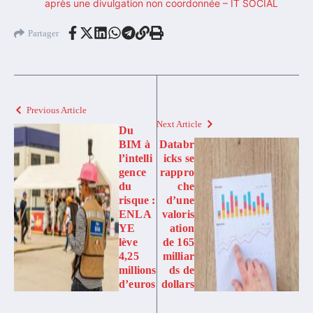
après une divulgation non coordonnée – IT SOCIAL
Partager
Previous Article
Next Article
Du
BIM à
Databr
l’intelli
icks se
gence
rappro
du
che
risque :
d’une
ENLA
valoris
YE
ation
lève
de 165
4,25
milliar
millions
ds de
d’euros
dollars