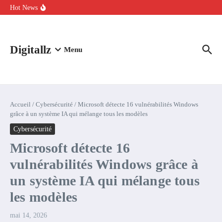
Aller au contenu
intelligence artificielle : voici ce qui va changer
Hot News
Comment l’IA simplifie la data de caisse pour la transformer en
levier de rentabilité ?
100 experts en cybersécurité protestent contre la suspension de
Claude Fable 5 et Mythos 5
Digitallz
Menu
Accueil
/
Cybersécurité
/
Microsoft détecte 16 vulnérabilités Windows
grâce à un système IA qui mélange tous les modèles
Cybersécurité
Microsoft détecte 16
vulnérabilités Windows grâce à
un système IA qui mélange tous
les modèles
mai 14, 2026