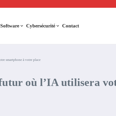
lligence artificielle : voici ce qui va changer
r de rentabilité ?
aude Fable 5 et Mythos 5
 Software
Cybersécurité
Contact
votre smartphone à votre place
utur où l’IA utilisera v