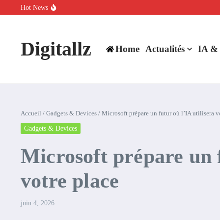
Aller au contenu
Hot News
SpaceX rachète Cursor à 60 milliards de dollars pour booster son inte
Comment l’IA simplifie la data de caisse pour la transformer en levie
100 experts en cybersécurité protestent contre la suspension de Cl
Digitallz
Home
Actualités
IA &
Accueil
/
Gadgets & Devices
/
Microsoft prépare un futur où l’IA utilisera 
Gadgets & Devices
Microsoft prépare un f
votre place
juin 4, 2026